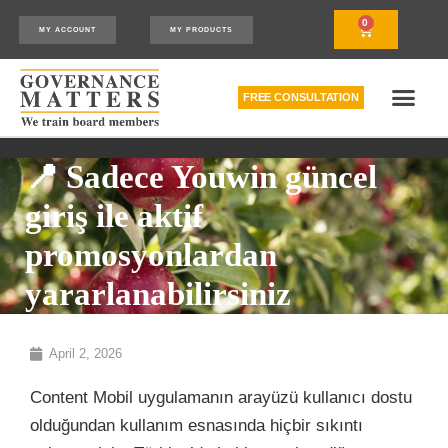
0
MY ACCOUNT
MY PRODUCTS
FREE CONSULTATION
THE RELATIONSHIP MODEL™
HOW WE CAN HELP
📍 Sadece Youwin güncel
giriş ile aktif
promosyonlardan
yararlanabilirsiniz
April 2, 2026
Content Mobil uygulamanın arayüzü kullanıcı dostu
olduğundan kullanım esnasında hiçbir sıkıntı