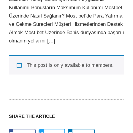
Kullanımı Bonusların Maksimum Kullanımı Mostbet
Üzerinde Nasıl Sağlanır? Most bet’de Para Yatırma
ve Çekme Süreçleri Müşteri Hizmetlerinden Destek
Almak Most bet Üzerinde Bahis dünyasında başarılı
olmanın yollarını […]
This post is only available to members.
SHARE THE ARTICLE