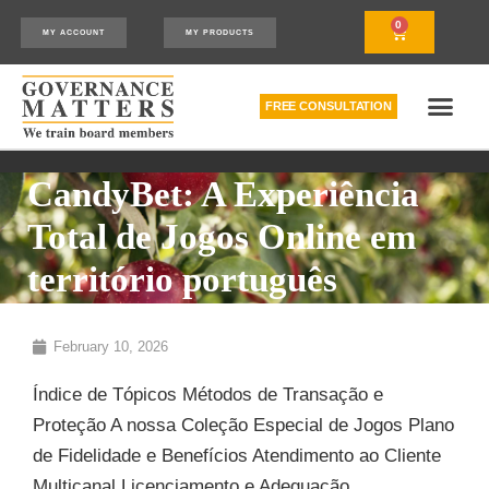
0
MY ACCOUNT
MY PRODUCTS
FREE CONSULTATION
THE RELATIONSHIP MODEL™
HOW WE CAN HELP
CandyBet: A Experiência
Total de Jogos Online em
território português
February 10, 2026
Índice de Tópicos Métodos de Transação e
Proteção A nossa Coleção Especial de Jogos Plano
de Fidelidade e Benefícios Atendimento ao Cliente
Multicanal Licenciamento e Adequação