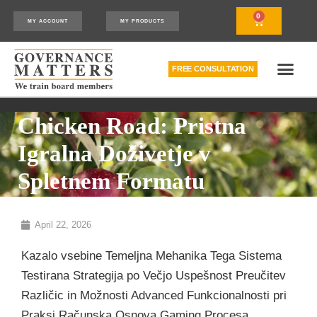
0
MY ACCOUNT
MY PRODUCTS
FREE CONSULTATION
THE RELATIONSHIP MODEL™
HOW WE CAN HELP
Chicken Road: Pristna
Igralna Doživetje v
Spletnem Formatu
April 22, 2026
Kazalo vsebine Temeljna Mehanika Tega Sistema
Testirana Strategija po Večjo Uspešnost Preučitev
Različic in Možnosti Advanced Funkcionalnosti pri
Praksi Računska Osnova Gaming Procesa