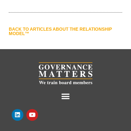
BACK TO ARTICLES ABOUT THE RELATIONSHIP
MODEL™