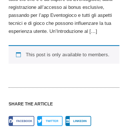
registrazione all’accesso ai bonus esclusive,
passando per l’app Eventogioco e tutti gli aspetti
tecnici e di gioco che possono influenzare la tua
esperienza utente. Un’Introduzione al […]
This post is only available to members.
SHARE THE ARTICLE
FACEBOOK
TWITTER
LINKEDIN