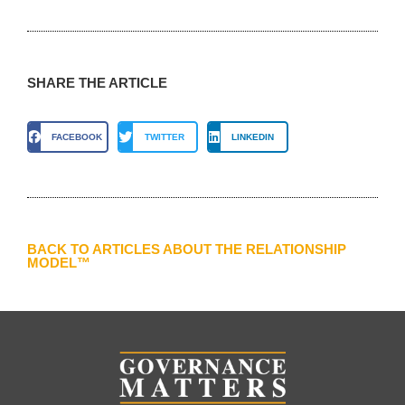
SHARE THE ARTICLE
FACEBOOK
TWITTER
LINKEDIN
BACK TO ARTICLES ABOUT THE RELATIONSHIP
MODEL™