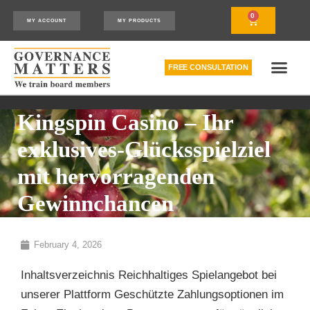
0
MY ACCOUNT
MY PRODUCTS
FREE CONSULTATION
THE RELATIONSHIP MODEL™
HOW WE CAN HELP
Kingspin Casino – Ihr
exklusives-Glücksspielziel
mit hervorragenden
Gewinnchancen
February 4, 2026
Inhaltsverzeichnis Reichhaltiges Spielangebot bei
unserer Plattform Geschützte Zahlungsoptionen im