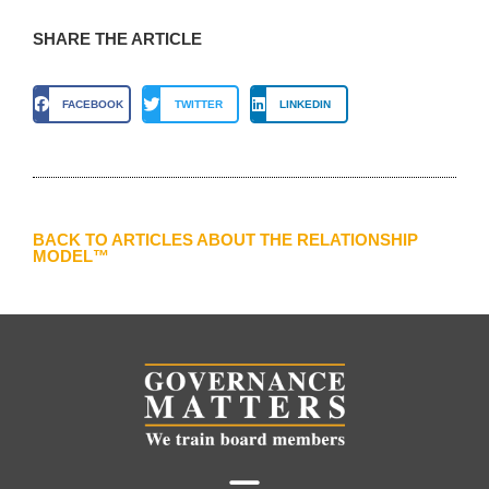
SHARE THE ARTICLE
FACEBOOK
TWITTER
LINKEDIN
BACK TO ARTICLES ABOUT THE RELATIONSHIP
MODEL™