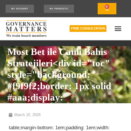
0
MY ACCOUNT
MY PRODUCTS
FREE CONSULTATION
THE RELATIONSHIP MODEL™
HOW WE CAN HELP
Most Bet ile Canli Bahis
Stratejileri<div id="toc"
style="background:
#f9f9f2;border: 1px solid
#aaa;display:
March 10, 2026
table;margin-bottom: 1em;padding: 1em;width: