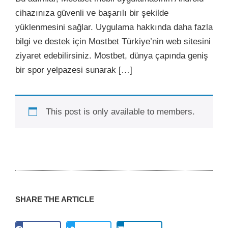
cihazınıza güvenli ve başarılı bir şekilde
yüklenmesini sağlar. Uygulama hakkında daha fazla
bilgi ve destek için Mostbet Türkiye’nin web sitesini
ziyaret edebilirsiniz. Mostbet, dünya çapında geniş
bir spor yelpazesi sunarak […]
This post is only available to members.
SHARE THE ARTICLE