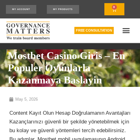
0
MY ACCOUNT
MY PRODUCTS
FREE CONSULTATION
THE RELATIONSHIP MODEL™
HOW WE CAN HELP
Mostbet Casino Giris – En
Populer Oyunlarla
Kazanmaya Baslayin
May 5, 2026
Content Kayıt Olun Hesap Doğrulamanın Avantajları
Kazançlarınızı güvenli bir şekilde yönetebilmek için
bu kolay ve güvenli yöntemleri tercih edebilirsiniz.
Bu adımlar, Mostbet mobil uygulamasının Android