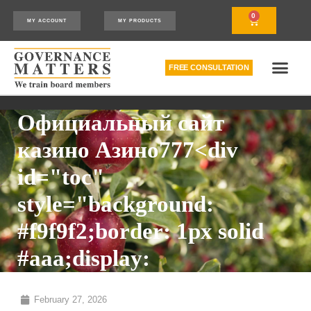
0
MY ACCOUNT
MY PRODUCTS
FREE CONSULTATION
THE RELATIONSHIP MODEL™
HOW WE CAN HELP
Официальный сайт
казино Азино777<div
id="toc"
style="background:
#f9f9f2;border: 1px solid
#aaa;display:
February 27, 2026