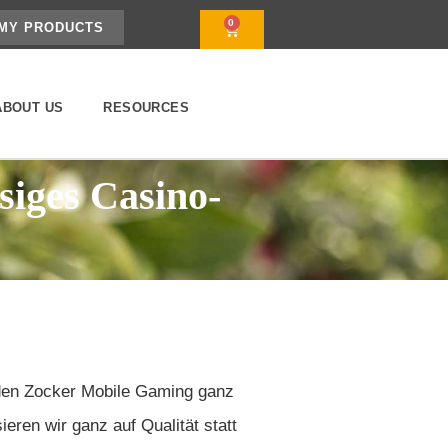
0
MY PRODUCTS
ABOUT US
RESOURCES
siges Casino-
jeden Zocker Mobile Gaming ganz
ren wir ganz auf Qualität statt