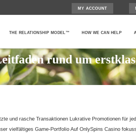
MY ACCOUNT
THE RELATIONSHIP MODEL™
HOW WE CAN HELP
eitfaden rund um erstklas
hützte und rasche Transaktionen Lukrative Promotionen für 
r vielfältiges Game-Portfolio Auf OnlySpins Casino fokussie