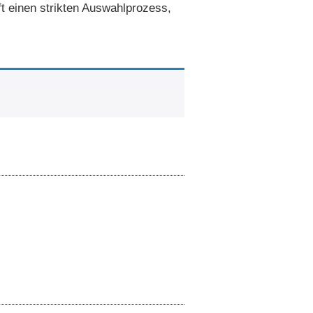
t einen strikten Auswahlprozess,