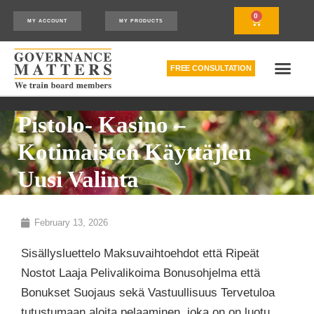
0
MY ACCOUNT
MY PRODUCTS
FREE CONSULTATION
THE RELATIONSHIP MODEL™
HOW WE CAN HELP
Pistolo- Kasino –
Kotimaisten Käyttäjien
Uusi Valinta
February 13, 2026
Sisällysluettelo Maksuvaihtoehdot että Ripeät
Nostot Laaja Pelivalikoima Bonusohjelma että
Bonukset Suojaus sekä Vastuullisuus Tervetuloa
tutustumaan aloita pelaaminen, joka on on luotu