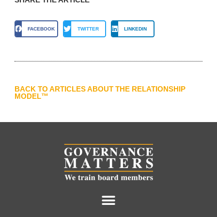
FACEBOOK
TWITTER
LINKEDIN
BACK TO ARTICLES ABOUT THE RELATIONSHIP
MODEL™