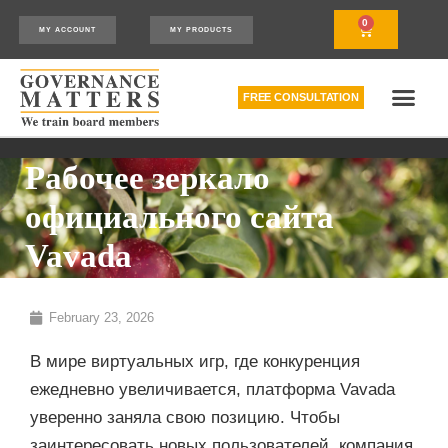
0
MY ACCOUNT
MY PRODUCTS
FREE CONSULTATION
THE RELATIONSHIP MODEL™
HOW WE CAN HELP
Рабочее зеркало
официального сайта
Vavada
February 23, 2026
В мире виртуальных игр, где конкуренция
ежедневно увеличивается, платформа Vavada
уверенно заняла свою позицию. Чтобы
заинтересовать новых пользователей, компания