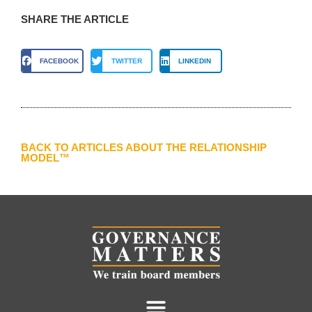
SHARE THE ARTICLE
FACEBOOK
TWITTER
LINKEDIN
BACK TO ARTICLES ABOUT THE RELATIONSHIP
MODEL™