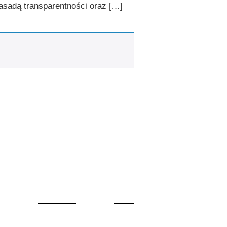
asadą transparentności oraz […]