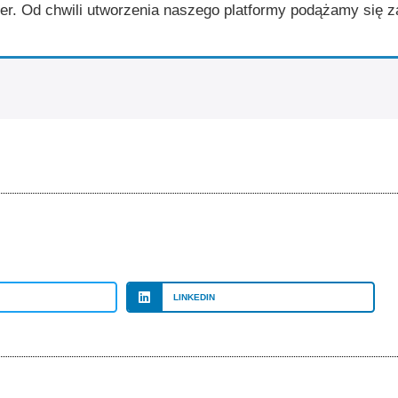
ier. Od chwili utworzenia naszego platformy podążamy się z
LINKEDIN