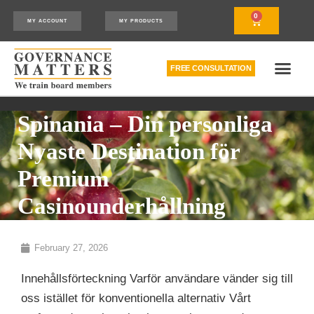
0
MY ACCOUNT
MY PRODUCTS
FREE CONSULTATION
THE RELATIONSHIP MODEL™
HOW WE CAN HELP
Spinania – Din personliga
Nyaste Destination för
Premium
Casinounderhållning
February 27, 2026
Innehållsförteckning Varför användare vänder sig till
oss istället för konventionella alternativ Vårt