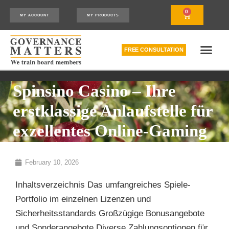
0
MY ACCOUNT
MY PRODUCTS
FREE CONSULTATION
THE RELATIONSHIP MODEL™
HOW WE CAN HELP
Spinsino Casino – Ihre
erstklassige Anlaufstelle für
exzellentes Online-Gaming
February 10, 2026
Inhaltsverzeichnis Das umfangreiches Spiele-
Portfolio im einzelnen Lizenzen und
Sicherheitsstandards Großzügige Bonusangebote
und Sonderangebote Diverse Zahlungsoptionen für