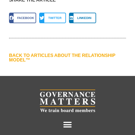
FACEBOOK
TWITTER
LINKEDIN
BACK TO ARTICLES ABOUT THE RELATIONSHIP
MODEL™