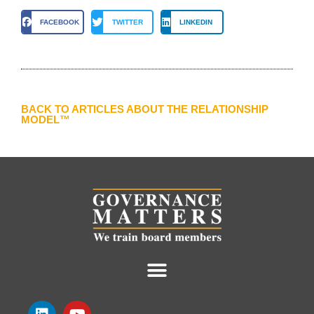
FACEBOOK
TWITTER
LINKEDIN
BACK TO ARTICLES ABOUT THE RELATIONSHIP
MODEL™