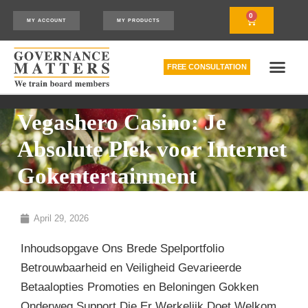
0
MY ACCOUNT
MY PRODUCTS
FREE CONSULTATION
THE RELATIONSHIP MODEL™
HOW WE CAN HELP
Vegashero Casino: Je
Absolute Plek voor Internet
Gokentertainment
April 29, 2026
Inhoudsopgave Ons Brede Spelportfolio
Betrouwbaarheid en Veiligheid Gevarieerde
Betaalopties Promoties en Beloningen Gokken
Onderweg Support Die Er Werkelijk Doet Welkom