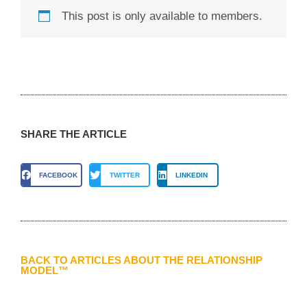
This post is only available to members.
SHARE THE ARTICLE
FACEBOOK
TWITTER
LINKEDIN
BACK TO ARTICLES ABOUT THE RELATIONSHIP
MODEL™