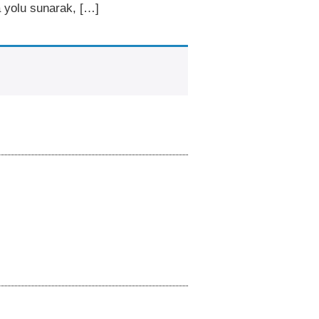
 yolu sunarak, […]