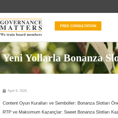
FREE CONSULTATION
Yeni Yollarla Bonanza Sl
April 9, 2026
Content Oyun Kuralları ve Semboller: Bonanza Slotları Ön
RTP ve Maksimum Kazançlar: Sweet Bonanza Slotları Kazanm