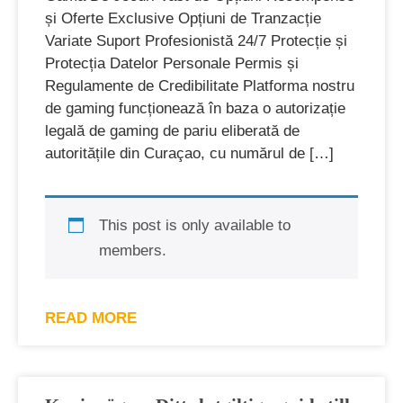
și Oferte Exclusive Opțiuni de Tranzacție
Variate Suport Profesionistă 24/7 Protecție și
Protecția Datelor Personale Permis și
Regulamente de Credibilitate Platforma nostru
de gaming funcționează în baza o autorizație
legală de gaming de pariu eliberată de
autoritățile din Curaçao, cu numărul de […]
This post is only available to
members.
READ MORE