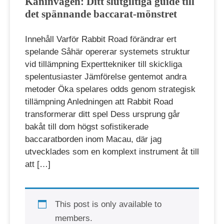
Kaninvägen: Ditt slutgiltiga guide till
det spännande baccarat-mönstret
Innehåll Varför Rabbit Road förändrar ert
spelande Såhär opererar systemets struktur
vid tillämpning Experttekniker till skickliga
spelentusiaster Jämförelse gentemot andra
metoder Öka spelares odds genom strategisk
tillämpning Anledningen att Rabbit Road
transformerar ditt spel Dess ursprung går
bakåt till dom högst sofistikerade
baccaratborden inom Macau, där jag
utvecklades som en komplext instrument åt till
att […]
This post is only available to
members.