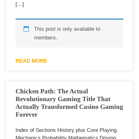
[…]
This post is only available to
members.
READ MORE
Chicken Path: The Actual
Revolutionary Gaming Title That
Actually Transformed Casino Gaming
Forever
Index of Sections History plus Core Playing
Mechanics Probability Mathematics Driving