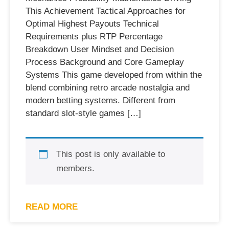
This Achievement Tactical Approaches for
Optimal Highest Payouts Technical
Requirements plus RTP Percentage
Breakdown User Mindset and Decision
Process Background and Core Gameplay
Systems This game developed from within the
blend combining retro arcade nostalgia and
modern betting systems. Different from
standard slot-style games […]
This post is only available to
members.
READ MORE